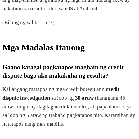
nakatuon sa resulta, libre sa iOS at Android.
(Bilang ng salita: 1523)
Mga Madalas Itanong
Gaano katagal pagkatapos maghain ng credit
dispute bago ako makakuha ng resulta?
Kailangang matapos ng mga credit bureau ang
credit
dispute investigation
sa loob ng
30 araw
(hanggang 45
araw kung may dagdag na dokumento), at ipapaalam sa iyo
sa loob ng 5 araw ng trabaho pagkatapos nito. Karamihan ay
natatapos nang mas mabilis.