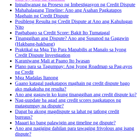
Ipinaliwanag na Proseso ng Imbestigasyon ng Credit Dispute
Mahahalagang Timeline: Ano ang Asahan Pagkatapos
Maghain ng Credit Dispute
Posibleng Resulta ng Credit Dispute at Ano ang Kahulugan
Nito
Pagbabago sa Credit Score: Bakit Ito Tumatagal
Tinanggihan ang Dispute? Ano ang Susunod na Gagawin
(Hakbang-hakbang)
Praktikal na Mga Tip Para Mapabilis at Manalo sa Iyong
Credit Dispute Investigation
Karaniwang Mali at Paano Ito Iwasan
Plano para sa Tagumpay: Ang Iyong Roadmap sa Pag-ayos
ng Credit
Mga Madalas Itanong
Gaano katagal pagkatapos maghain ng credit dispute bago
ako makakuha ng resulta?
Ano ang gagawin ko kung tinanggihan ang credit dispute ko?
Nag-uupdate ba agad ang credit scores pagkatapos ng
matagumpay na dispute?
Dapat ba akong magdispute sa lahat ng tatlong credit
bureaus?
Maaari ko bang palawigin ang timeline ng dispute?
Ano ang nagiging dahilan para tawaging frivolous ang isang
dispute?