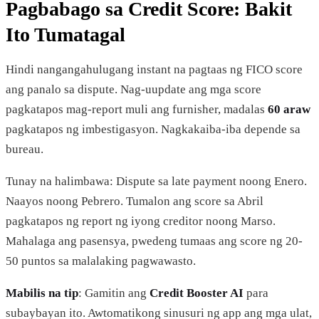
Pagbabago sa Credit Score: Bakit
Ito Tumatagal
Hindi nangangahulugang instant na pagtaas ng FICO score
ang panalo sa dispute. Nag-uupdate ang mga score
pagkatapos mag-report muli ang furnisher, madalas
60 araw
pagkatapos ng imbestigasyon. Nagkakaiba-iba depende sa
bureau.
Tunay na halimbawa: Dispute sa late payment noong Enero.
Naayos noong Pebrero. Tumalon ang score sa Abril
pagkatapos ng report ng iyong creditor noong Marso.
Mahalaga ang pasensya, pwedeng tumaas ang score ng 20-
50 puntos sa malalaking pagwawasto.
Mabilis na tip
: Gamitin ang
Credit Booster AI
para
subaybayan ito. Awtomatikong sinusuri ng app ang mga ulat,