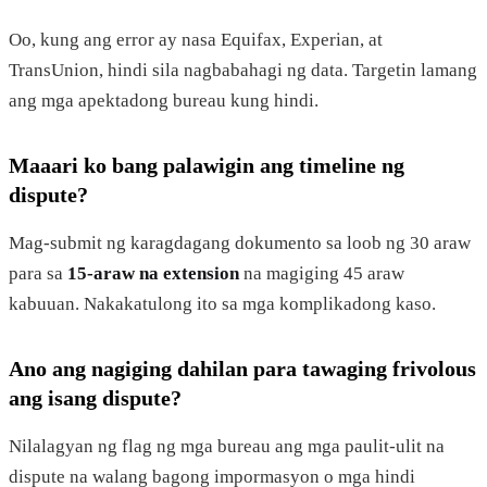
Oo, kung ang error ay nasa Equifax, Experian, at
TransUnion, hindi sila nagbabahagi ng data. Targetin lamang
ang mga apektadong bureau kung hindi.
Maaari ko bang palawigin ang timeline ng
dispute?
Mag-submit ng karagdagang dokumento sa loob ng 30 araw
para sa
15-araw na extension
na magiging 45 araw
kabuuan. Nakakatulong ito sa mga komplikadong kaso.
Ano ang nagiging dahilan para tawaging frivolous
ang isang dispute?
Nilalagyan ng flag ng mga bureau ang mga paulit-ulit na
dispute na walang bagong impormasyon o mga hindi