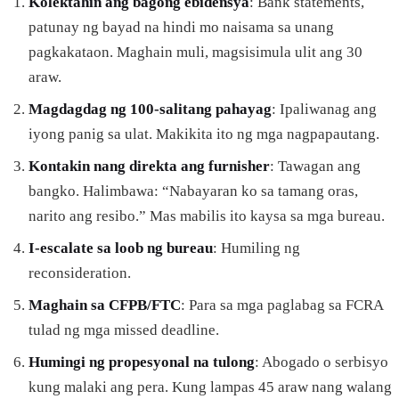
Kolektahin ang bagong ebidensya
: Bank statements,
patunay ng bayad na hindi mo naisama sa unang
pagkakataon. Maghain muli, magsisimula ulit ang 30
araw.
Magdagdag ng 100-salitang pahayag
: Ipaliwanag ang
iyong panig sa ulat. Makikita ito ng mga nagpapautang.
Kontakin nang direkta ang furnisher
: Tawagan ang
bangko. Halimbawa: “Nabayaran ko sa tamang oras,
narito ang resibo.” Mas mabilis ito kaysa sa mga bureau.
I-escalate sa loob ng bureau
: Humiling ng
reconsideration.
Maghain sa CFPB/FTC
: Para sa mga paglabag sa FCRA
tulad ng mga missed deadline.
Humingi ng propesyonal na tulong
: Abogado o serbisyo
kung malaki ang pera. Kung lampas 45 araw nang walang