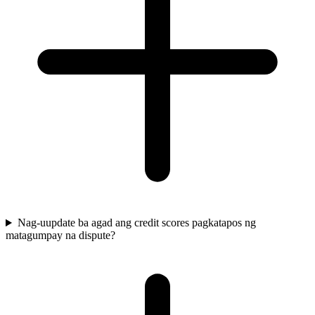
Nag-uupdate ba agad ang credit scores pagkatapos ng
matagumpay na dispute?