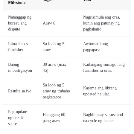
Milestone
Natanggap ng
Nagsisimula ang oras,
bureau ang
Araw 0
kunin ang patunay ng
dispute
paghahatid.
Ipinaalam sa
Sa loob ng 5
Awtomatikong
furnisher
araw
pagpapasa.
Buong
30 araw (max
Kailangang sumagot ang
imbestigasyon
45)
furnisher sa oras.
Sa loob ng 5
Kasama ang libreng
Resulta sa iyo
araw ng trabaho
updated na ulat.
pagkatapos
Pag-update
Hanggang 60
Naghihintay sa susunod
ng credit
pang araw
na cycle ng lender.
score