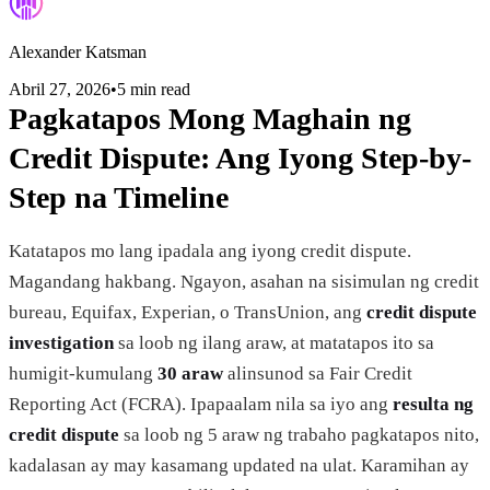
Alexander Katsman
Abril 27, 2026
•
5 min read
Pagkatapos Mong Maghain ng
Credit Dispute: Ang Iyong Step-by-
Step na Timeline
Katatapos mo lang ipadala ang iyong credit dispute.
Magandang hakbang. Ngayon, asahan na sisimulan ng credit
bureau, Equifax, Experian, o TransUnion, ang
credit dispute
investigation
sa loob ng ilang araw, at matatapos ito sa
humigit-kumulang
30 araw
alinsunod sa Fair Credit
Reporting Act (FCRA). Ipapaalam nila sa iyo ang
resulta ng
credit dispute
sa loob ng 5 araw ng trabaho pagkatapos nito,
kadalasan ay may kasamang updated na ulat. Karamihan ay