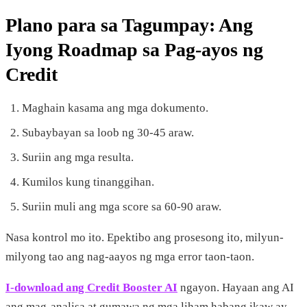
Plano para sa Tagumpay: Ang
Iyong Roadmap sa Pag-ayos ng
Credit
Maghain kasama ang mga dokumento.
Subaybayan sa loob ng 30-45 araw.
Suriin ang mga resulta.
Kumilos kung tinanggihan.
Suriin muli ang mga score sa 60-90 araw.
Nasa kontrol mo ito. Epektibo ang prosesong ito, milyun-
milyong tao ang nag-aayos ng mga error taon-taon.
I-download ang Credit Booster AI
ngayon. Hayaan ang AI
ang mag-analisa at gumawa ng mga liham habang ikaw ay