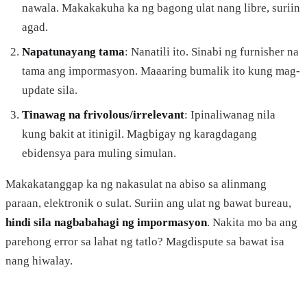
nawala. Makakakuha ka ng bagong ulat nang libre, suriin
agad.
Napatunayang tama
: Nanatili ito. Sinabi ng furnisher na
tama ang impormasyon. Maaaring bumalik ito kung mag-
update sila.
Tinawag na frivolous/irrelevant
: Ipinaliwanag nila
kung bakit at itinigil. Magbigay ng karagdagang
ebidensya para muling simulan.
Makakatanggap ka ng nakasulat na abiso sa alinmang
paraan, elektronik o sulat. Suriin ang ulat ng bawat bureau,
hindi sila nagbabahagi ng impormasyon
. Nakita mo ba ang
parehong error sa lahat ng tatlo? Magdispute sa bawat isa
nang hiwalay.