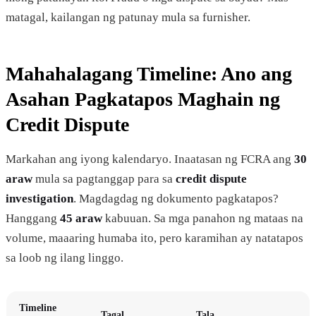
matagal, kailangan ng patunay mula sa furnisher.
Mahahalagang Timeline: Ano ang
Asahan Pagkatapos Maghain ng
Credit Dispute
Markahan ang iyong kalendaryo. Inaatasan ng FCRA ang
30
araw
mula sa pagtanggap para sa
credit dispute
investigation
. Magdagdag ng dokumento pagkatapos?
Hanggang
45 araw
kabuuan. Sa mga panahon ng mataas na
volume, maaaring humaba ito, pero karamihan ay natatapos
sa loob ng ilang linggo.
Timeline
Tagal
Tala