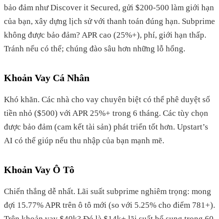
bảo đảm như Discover it Secured, gửi $200-500 làm giới hạn
của bạn, xây dựng lịch sử với thanh toán đúng hạn. Subprime
không được bảo đảm? APR cao (25%+), phí, giới hạn thấp.
Tránh nếu có thể; chúng đào sâu hơn những lỗ hổng.
Khoản Vay Cá Nhân
Khó khăn. Các nhà cho vay chuyên biệt có thể phê duyệt số
tiền nhỏ ($500) với APR 25%+ trong 6 tháng. Các tùy chọn
được bảo đảm (cam kết tài sản) phát triển tốt hơn. Upstart’s
AI có thể giúp nếu thu nhập của bạn mạnh mẽ.
Khoản Vay Ô Tô
Chiến thắng dễ nhất. Lãi suất subprime nghiêm trọng: mong
đợi 15.77% APR trên ô tô mới (so với 5.25% cho điểm 781+).
Trên khoản vay $40k? Đó là $14k+ lãi suất bổ sung trong 60