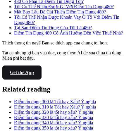
480 Có Phải Là Điểm Tín Dụng Tốt?
Tôi Có Thể Nhận Được Gì Với Điểm Tín Dụng 480?
Mất Bao Lâu Để Cải Thiện Điểm Tín Dụng 480?
Tôi Có Thể Nhận Được Khoản Vay Ô Tô Với Điểm Tín
Dụng 480?
Tại Sao Điểm Tín Dụng Của Tôi Là 480?
Điểm Tín Dụng 480 Có Ảnh Hưởng Đến Việc Thuê Nhà?
Thich thong tin nay? Ban se thich app cua chung toi hon.
Tat ca nhung gi ban vua doc, cong them AI de sua chua tin dung.
Mien phi bat dau.
Get the App
Related reading
Điểm tín dụng 300 là Tốt hay Xấu? Ý nghĩa
Điểm tín dụng 310 là Tốt hay Xấu? Ý nghĩa
Điểm tín dụng 320 là tốt hay xấu? Ý nghĩa
Điểm tín dụng 330 là tốt hay xấu? Ý nghĩa
Điểm tín dụng 340 là tốt hay xấu? Ý nghĩa
Điểm tín dụng 350 là tốt hay xấu? Ý nghĩa