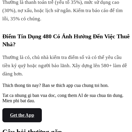
Thường là thanh toán trễ (yếu tố 35%), mức sử dụng cao
(30%), nợ xấu, hoặc lịch sử ngắn. Kiểm tra báo cáo để tìm
lỗi, 35% có chúng.
Điểm Tín Dụng 480 Có Ảnh Hưởng Đến Việc Thuê
Nhà?
Thường là có, chủ nhà kiểm tra điểm số và có thể yêu cầu
tiền ký quỹ hoặc người bảo lãnh. Xây dựng lên 580+ làm dễ
dàng hơn.
Thich thong tin nay? Ban se thich app cua chung toi hon.
Tat ca nhung gi ban vua doc, cong them AI de sua chua tin dung.
Mien phi bat dau.
Get the App