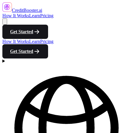
CreditBooster
.ai
How It Works
Learn
Pricing
Get Started
How It Works
Learn
Pricing
Get Started