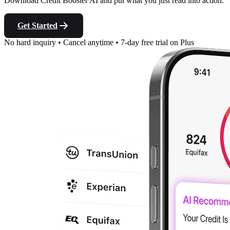
Download Credit Booster AI and put what you just read into action.
Get Started
No hard inquiry
•
Cancel anytime
•
7-day free trial on Plus