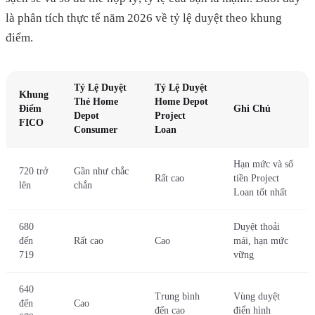
là phân tích thực tế năm 2026 về tỷ lệ duyệt theo khung
điểm.
Tỷ Lệ Duyệt
Tỷ Lệ Duyệt
Khung
Thẻ Home
Home Depot
Điểm
Ghi Chú
Depot
Project
FICO
Consumer
Loan
Hạn mức và số
720 trở
Gần như chắc
Rất cao
tiền Project
lên
chắn
Loan tốt nhất
680
Duyệt thoải
đến
Rất cao
Cao
mái, hạn mức
719
vững
640
Trung bình
Vùng duyệt
đến
Cao
đến cao
điển hình