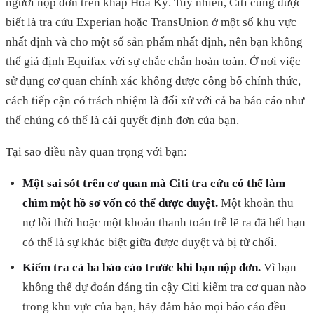
người nộp đơn trên khắp Hoa Kỳ. Tuy nhiên, Citi cũng được
biết là tra cứu Experian hoặc TransUnion ở một số khu vực
nhất định và cho một số sản phẩm nhất định, nên bạn không
thể giả định Equifax với sự chắc chắn hoàn toàn. Ở nơi việc
sử dụng cơ quan chính xác không được công bố chính thức,
cách tiếp cận có trách nhiệm là đối xử với cả ba báo cáo như
thể chúng có thể là cái quyết định đơn của bạn.
Tại sao điều này quan trọng với bạn:
Một sai sót trên cơ quan mà Citi tra cứu có thể làm
chìm một hồ sơ vốn có thể được duyệt.
Một khoản thu
nợ lỗi thời hoặc một khoản thanh toán trễ lẽ ra đã hết hạn
có thể là sự khác biệt giữa được duyệt và bị từ chối.
Kiểm tra cả ba báo cáo trước khi bạn nộp đơn.
Vì bạn
không thể dự đoán đáng tin cậy Citi kiểm tra cơ quan nào
trong khu vực của bạn, hãy đảm bảo mọi báo cáo đều