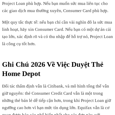
Project Loan phù hợp. Nếu bạn muốn sức mua liên tục cho
các giao dịch mua thường xuyên, Consumer Card phù hợp.
Một quy tắc thực tế: nếu bạn chỉ cần vài nghìn đô la sức mua
linh hoạt, hãy xin Consumer Card. Nếu bạn có một dự án cải
tạo lớn, xác định rõ và có thu nhập để hỗ trợ nó, Project Loan
là công cụ tốt hơn.
Ghi Chú 2026 Về Việc Duyệt Thẻ
Home Depot
Đối tác thẩm định vẫn là Citibank, và mô hình tổng thể vẫn
giữ nguyên: thẻ Consumer Credit Card vẫn là một trong
những thẻ bán lẻ dễ tiếp cận hơn, trong khi Project Loan giữ
ngưỡng cao hơn vì hạn mức tín dụng lớn. Equifax vẫn là cơ
quan được báo cáo phổ biến nhất cho các đơn này, với