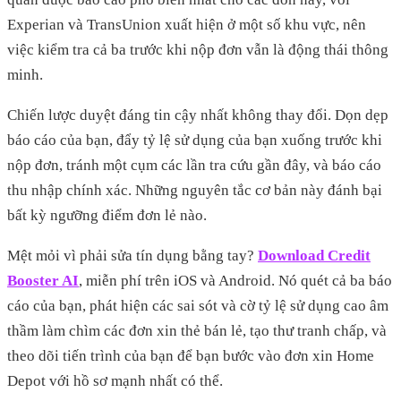
Experian và TransUnion xuất hiện ở một số khu vực, nên
việc kiểm tra cả ba trước khi nộp đơn vẫn là động thái thông
minh.
Chiến lược duyệt đáng tin cậy nhất không thay đổi. Dọn dẹp
báo cáo của bạn, đẩy tỷ lệ sử dụng của bạn xuống trước khi
nộp đơn, tránh một cụm các lần tra cứu gần đây, và báo cáo
thu nhập chính xác. Những nguyên tắc cơ bản này đánh bại
bất kỳ ngưỡng điểm đơn lẻ nào.
Mệt mỏi vì phải sửa tín dụng bằng tay?
Download Credit
Booster AI
, miễn phí trên iOS và Android. Nó quét cả ba báo
cáo của bạn, phát hiện các sai sót và cờ tỷ lệ sử dụng cao âm
thầm làm chìm các đơn xin thẻ bán lẻ, tạo thư tranh chấp, và
theo dõi tiến trình của bạn để bạn bước vào đơn xin Home
Depot với hồ sơ mạnh nhất có thể.