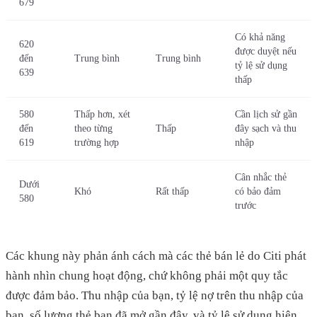
679
Có khả năng
620
được duyệt nếu
đến
Trung bình
Trung bình
tỷ lệ sử dụng
639
thấp
580
Thấp hơn, xét
Cần lịch sử gần
đến
theo từng
Thấp
đây sạch và thu
619
trường hợp
nhập
Cân nhắc thẻ
Dưới
Khó
Rất thấp
có bảo đảm
580
trước
Các khung này phản ánh cách mà các thẻ bán lẻ do Citi phát
hành nhìn chung hoạt động, chứ không phải một quy tắc
được đảm bảo. Thu nhập của bạn, tỷ lệ nợ trên thu nhập của
bạn, số lượng thẻ bạn đã mở gần đây, và tỷ lệ sử dụng hiện