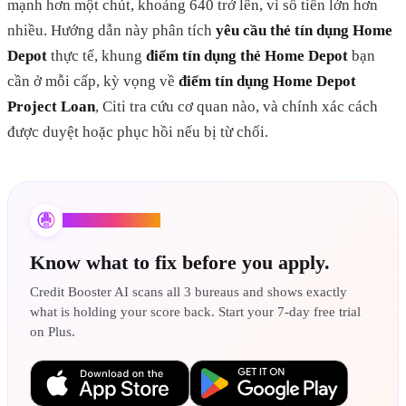
mạnh hơn một chút, khoảng 640 trở lên, vì số tiền lớn hơn
nhiều. Hướng dẫn này phân tích
yêu cầu thẻ tín dụng Home
Depot
thực tế, khung
điểm tín dụng thẻ Home Depot
bạn
cần ở mỗi cấp, kỳ vọng về
điểm tín dụng Home Depot
Project Loan
, Citi tra cứu cơ quan nào, và chính xác cách
được duyệt hoặc phục hồi nếu bị từ chối.
Credit Booster AI
Know what to fix before you apply.
Credit Booster AI scans all 3 bureaus and shows exactly
what is holding your score back. Start your 7-day free trial
on Plus.