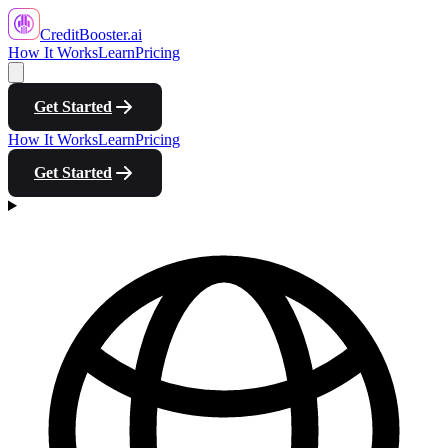
CreditBooster
.ai
How It Works
Learn
Pricing
Get Started
How It Works
Learn
Pricing
Get Started