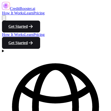
CreditBooster
.ai
How It Works
Learn
Pricing
Get Started
How It Works
Learn
Pricing
Get Started