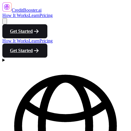
CreditBooster
.ai
How It Works
Learn
Pricing
Get Started
How It Works
Learn
Pricing
Get Started