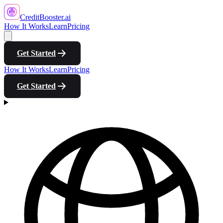
CreditBooster
.ai
How It Works
Learn
Pricing
Get Started
How It Works
Learn
Pricing
Get Started