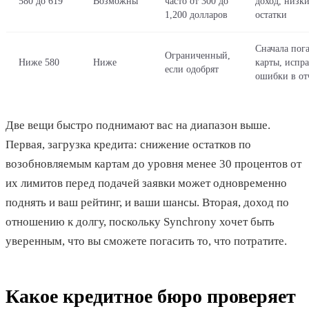
580 до 619
Возможны
часто от 300 до
доход, низк
1,200 долларов
остатки
Сначала пог
Ограниченный,
Ниже 580
Ниже
карты, испра
если одобрят
ошибки в от
Две вещи быстро поднимают вас на диапазон выше.
Первая, загрузка кредита: снижение остатков по
возобновляемым картам до уровня менее 30 процентов от
их лимитов перед подачей заявки может одновременно
поднять и ваш рейтинг, и ваши шансы. Вторая, доход по
отношению к долгу, поскольку Synchrony хочет быть
уверенным, что вы сможете погасить то, что потратите.
Какое кредитное бюро проверяет