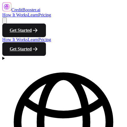
CreditBooster
.ai
How It Works
Learn
Pricing
Get Started
How It Works
Learn
Pricing
Get Started