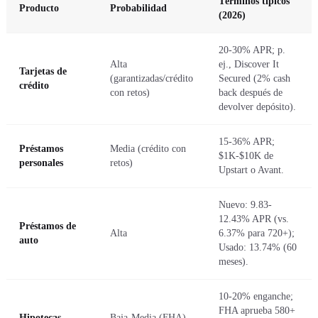
Términos típicos
Producto
Probabilidad
(2026)
20-30% APR; p.
Alta
ej., Discover It
Tarjetas de
(garantizadas/crédito
Secured (2% cash
crédito
con retos)
back después de
devolver depósito).
15-36% APR;
Préstamos
Media (crédito con
$1K-$10K de
personales
retos)
Upstart o Avant.
Nuevo: 9.83-
12.43% APR (vs.
Préstamos de
Alta
6.37% para 720+);
auto
Usado: 13.74% (60
meses).
10-20% enganche;
FHA aprueba 580+
Hipotecas
Baja-Media (FHA)