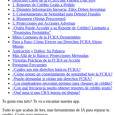
Derechos Clave de la FCRA que Pueden Usar Hoy
1. Reportes de Crédito Gratis a Pedido
2. Disputen Información Inexacta, Ellos Deben Investigar
3. Congelamientos de Seguridad para Detener Fraudes
4. Bloqueen Ofertas Prescreened
5. Protecciones por Acciones Adversas
¿Quién Puede Acceder a su Reporte de Crédito? Limitado a
“Propósitos Permitidos”
Mitos Comunes de la FCRA Desmentidos
Paso a Paso: Cómo Ejercer sus Derechos FCRA Ahora
Mismo
Aplicación y Daños: Su Palanca
Más Allá de lo Básico: Protecciones Mejoradas
Victorias Prácticas de la FCRA en Acción
Preguntas Frecuentes
¿Cuáles son mis derechos básicos FCRA?
¿Cómo pongo un congelamiento de seguridad bajo la FCRA?
¿Puedo demandar si violan mis derechos FCRA?
¿Los empleadores necesitan permiso para cheques de crédito?
¿Con qué frecuencia puedo obtener reportes de crédito gratis?
¿Qué pasa si una CRA ignora mi disputa?
Te gusta esta info? Te va a encantar nuestra app.
Todo lo que acabas de leer, mas herramientas de IA para reparar tu
credito. Gratis para empezar.