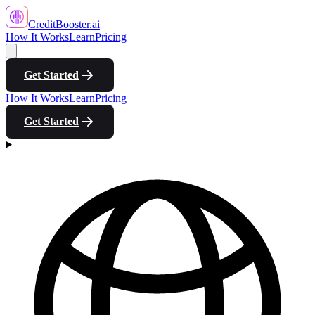
CreditBooster
.ai
How It Works
Learn
Pricing
Get Started
How It Works
Learn
Pricing
Get Started