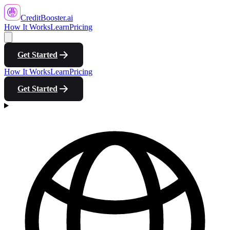
CreditBooster
.ai
How It Works
Learn
Pricing
Get Started
How It Works
Learn
Pricing
Get Started